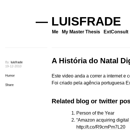
— LUISFRADE
Me
My Master Thesis
ExtConsult
A História do Natal Dig
By:
luisfrade
19-12-2010
Este video anda a correr a internet e 
Humor
Foi criado pela agência portuguesa
Ex
Share
Related blog or twitter pos
Person of the Year
“Amazon acquiring digital
http://t.co/R9cmPm7L20