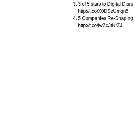
3 of 5 stars to Digital Di
http://t.co/X0DSzUmqn5
5 Companies Re-Shaping 
http://t.co/iwZc3tNrZJ